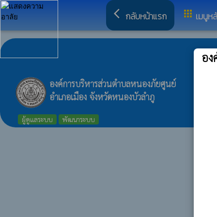
arrow_back_ios
apps
กลับหน้าแรก
เมนูหล
อง
องค์การบริหารส่วนตำบลหนองภัยศูนย์
อำเภอเมือง จังหวัดหนองบัวลำภู
ผู้ดูแลระบบ
พัฒนาระบบ