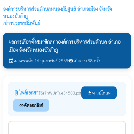
องค์การบริหารส่วนตำบลหนองภัยศูนย์
อำเภอเมือง จังหวัด
หนองบัวลำภู
›
ข่าวประชาสัมพันธ์
ผลการเลือกตั้งสมาชิกสภาองค์การบริหารส่วนตำบล อำเภอ
เมือง จังหวัดหนองบัวลำภู
เผยแพร่เมื่อ 16 กุมภาพันธ์ 2569
เปิดอ่าน 98 ครั้ง
event
visibility
ไฟล์เอกสาร
attach_file
ดาวน์โหลด
Sr7nWUnTue34503.pdf
file_download
คัดลอกลิงก์
link