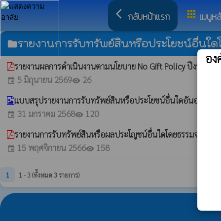
arrow_back_ios
apps
กลับหน้าแรก
เมนูหล
รายงานการรับทรัพย์สินหรือประโยชน์อื่นใ
folder
อง
รายงานผลการดำเนินงานตามนโยบาย No Gift Policy ปีงบประ
5 มิถุนายน 2569
26
event
visibility
แบบสรุปรายงานการรับทรัพย์สินหรือประโยชน์อื่นใดอันอาจคำนว
31 มกราคม 2568
120
event
visibility
รายงานการรับทรัพย์สินหรือผลประโญชน์อื่นใดโดยธรรมจรรยา 
15 พฤศจิกายน 2566
158
event
visibility
1
1 - 3 (ทั้งหมด 3 รายการ)